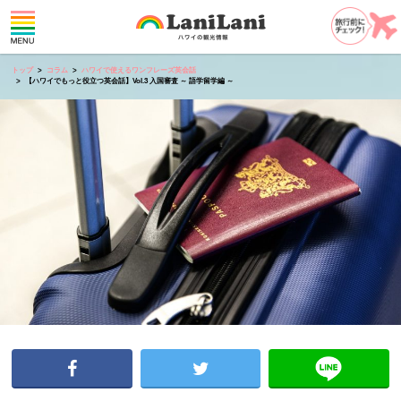
トップ
コラム
ハワイで使えるワンフレーズ英会話
【ハワイでもっと役立つ英会話】Vol.3 入国審査 ～ 語学留学編 ～