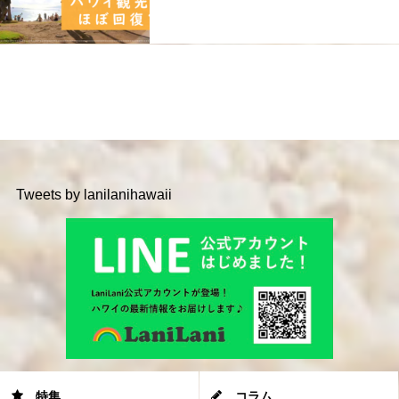
Tweets by lanilanihawaii
特集
コラム