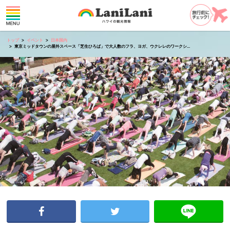
トップ
イベント
日本国内
東京ミッドタウンの屋外スペース「芝生ひろば」で大人数のフラ、ヨガ、ウクレレのワークシ...