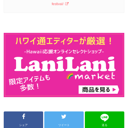
festival/
シェア
ツイート
送る