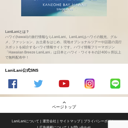
LaniLaniとは？
ハワイ(hawaii)の旅行情報ならLaniLani。LaniLaniはハワイの観光、グル
メ、ファッション、お土産をはじめ、現地オプショナルツアーや話題の流行
スポットを紹介するハワイ情報サイトです。ハワイ情報フリーマガジン
「Hawaiian Breeze LaniLani」は日本とハワイ・ワイキキの計400ヶ所以上
で無料配布中！
LaniLani公式SNS
LaniLani
LaniLani
LaniLani
LaniLani
LaniLani
の
のtwitter
の
の
のLINEを
Facebook
を見る
Youtube
Instagram
見る
ページトップ
を見る
チャンネ
を見る
ルを見る
LaniLaniについて
運営会社
サイトマップ
プライバシーポリシー
広告掲載について
お問い合わせ