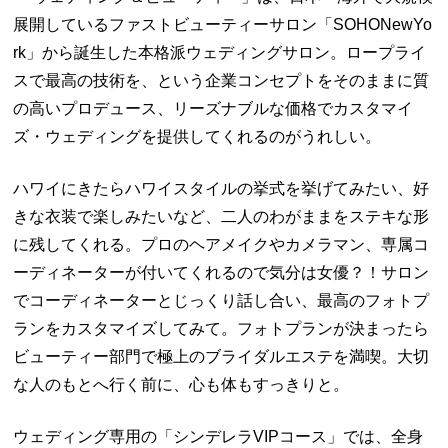
展開しているファストビューティーサロン「
SOHONewYo
rk
」から誕生した本格派ウェディングサロン。ロープライ
スで最高の技術を、という企業コンセプトをそのままに質
の高いプロデュース、リーズナブルな価格でカスタマイ
ズ・ウェディングを提供してくれるのがうれしい。
ハワイにきたらハワイスタイルの挙式を挙げてみたい、好
きな衣装で楽しみたいなど、二人のわがままをステキな形
に残してくれる。プロのヘアメイクやカメラマン、専属コ
ーディネーターが付いてくれるので気分は女優？！サロン
でコーディネーターとじっくり話し合い、最高のフォトプ
ランをカスタマイズしてみて。フォトプランが決まったら
ビューティー部門で極上のブライダルエステを満喫。大切
な人のもとへ行く前に、心も体もすっきりと。
ウェディング専用の「シンデレラ
VIP
コース」では、全身