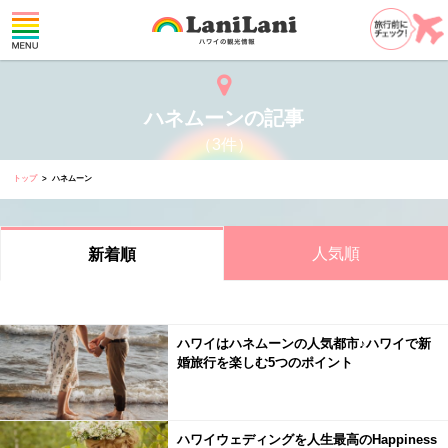
ハネムーンの記事
（3件）
トップ
ハネムーン
人気順
新着順
ハワイはハネムーンの人気都市♪ハワイで新
婚旅行を楽しむ5つのポイント
ハワイウェディングを人生最高のHappiness