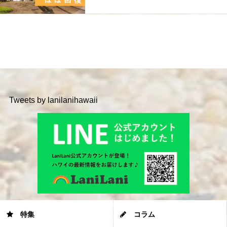
Tweets by lanilanihawaii
特集
コラム