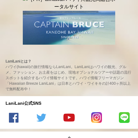
LaniLaniとは？
ハワイ(hawaii)の旅行情報ならLaniLani。LaniLaniはハワイの観光、グル
メ、ファッション、お土産をはじめ、現地オプショナルツアーや話題の流行
スポットを紹介するハワイ情報サイトです。ハワイ情報フリーマガジン
「Hawaiian Breeze LaniLani」は日本とハワイ・ワイキキの計400ヶ所以上
で無料配布中！
LaniLani公式SNS
LaniLani
LaniLani
LaniLani
LaniLani
LaniLani
の
のtwitter
の
の
のLINEを