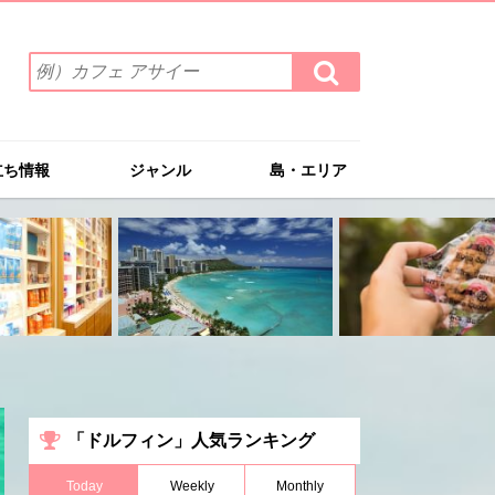
検
検
索
索
ワ
す
る
ー
ド
立ち情報
ジャンル
島・エリア
を
入
力
(例）
カ
フ
ェ
ア
サ
イ
ー
「ドルフィン」人気ランキング
Today
Weekly
Monthly