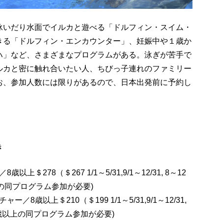
泳いだり水面でイルカと遊べる「ドルフィン・スイム・
きる「ドルフィン・エンカウンター」、妊娠中や１歳か
ハ」など、さまざまなプログラムがある。泳ぎが苦手で
ルカと密に触れ合いたい人、ちびっ子連れのファミリー
お、参加人数には限りがあるので、日本出発前に予約し
き
／
8
歳以上＄
278
（＄
267 1/1
～
5/31,9/1
～
12/31,
8～
12
の同プログラム参加が必要)
チャー／
8
歳以上＄
210
（＄
199 1/1
～
5/31,9/1
～
12/31,
歳以上の同プログラム参加が必要)