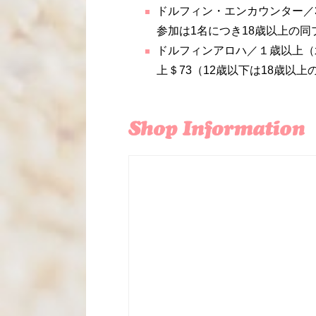
ドルフィン・エンカウンター／
参加は
1
名につき
18
歳以上の同
ドルフィンアロハ／１歳以上（
上＄
73
（
12
歳以下は
18
歳以上