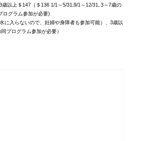
3
歳以上＄
147
（＄
136 1/1
～
5/31,9/1
～
12/31,
3～
7
歳の
プログラム参加が必要)
水に入らないので、妊婦や身障者も参加可能）、
3
歳以
の同プログラム参加が必要）