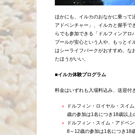
ほかにも、イルカのおなかに乗って
アドベンチャー」、イルカと握手で
らでも参加できる「ドルフィンアロ
プールが安心という人や、もっとイ
はシーライフパークがおすすめ。な
たほうがいい。
■イルカ体験プログラム
料金はいずれも入場料込み、送迎付
ドルフィン・ロイヤル・スイム
歳の参加は
1
名につき
18
歳以上
ドルフィン・スイム・アドベン
8～
12
歳の参加は
1
名につき
18