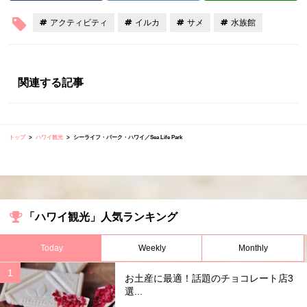
アクティビティ
イルカ
サメ
水族館
関連する記事
トップ
ハワイ観光
シーライフ・パーク・ハワイ／Sea Life Park
「ハワイ観光」人気ランキング
Today
Weekly
Monthly
お土産に最適！話題のチョコレート店3
選...