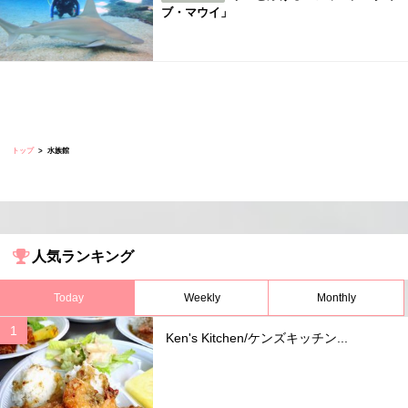
ブ・マウイ」
トップ
水族館
人気ランキング
Today
Weekly
Monthly
Ken's Kitchen/ケンズキッチン...