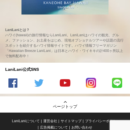
LaniLaniとは？
ハワイ(hawaii)の旅行情報ならLaniLani。LaniLaniはハワイの観光、グル
メ、ファッション、お土産をはじめ、現地オプショナルツアーや話題の流行
スポットを紹介するハワイ情報サイトです。ハワイ情報フリーマガジン
「Hawaiian Breeze LaniLani」は日本とハワイ・ワイキキの計400ヶ所以上
で無料配布中！
LaniLani公式SNS
LaniLani
LaniLani
LaniLani
LaniLani
LaniLani
の
のtwitter
の
の
のLINEを
Facebook
を見る
Youtube
Instagram
見る
ページトップ
を見る
チャンネ
を見る
ルを見る
LaniLaniについて
運営会社
サイトマップ
プライバシーポリシー
広告掲載について
お問い合わせ