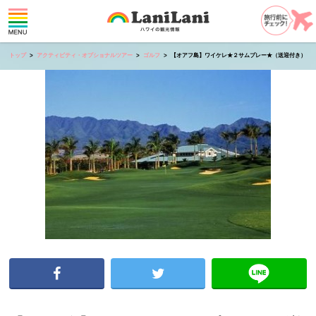
トップ
アクティビティ・オプショナルツアー
ゴルフ
【オアフ島】ワイケレ★２サムプレー★（送迎付き）