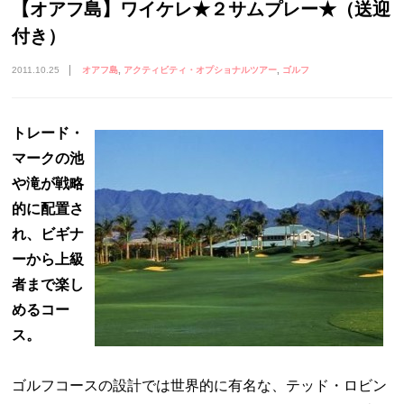
【オアフ島】ワイケレ★２サムプレー★（送迎
付き）
2011.10.25
オアフ島
アクティビティ・オプショナルツアー
ゴルフ
トレード・
マークの池
や滝が戦略
的に配置さ
れ、ビギナ
ーから上級
者まで楽し
めるコー
ス。
ゴルフコースの設計では世界的に有名な、テッド・ロビン