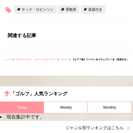
テッド・ロビンソン
景観美
送迎付き
関連する記事
トップ
アクティビティ・オプショナルツアー
ゴルフ
【オアフ島】ワイケレ★２サムプレー★（送迎付き）
「ゴルフ」人気ランキング
Today
Weekly
Monthly
現在集計中です。
ジャンル別ランキングはこちら