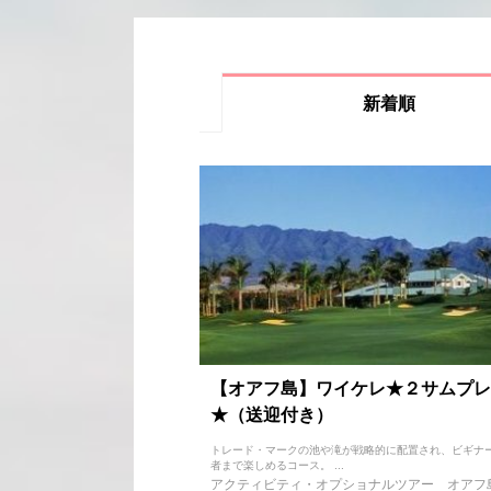
新着順
【オアフ島】ワイケレ★２サムプレ
★（送迎付き）
トレード・マークの池や滝が戦略的に配置され、ビギナ
者まで楽しめるコース。 ...
アクティビティ・オプショナルツアー
オアフ