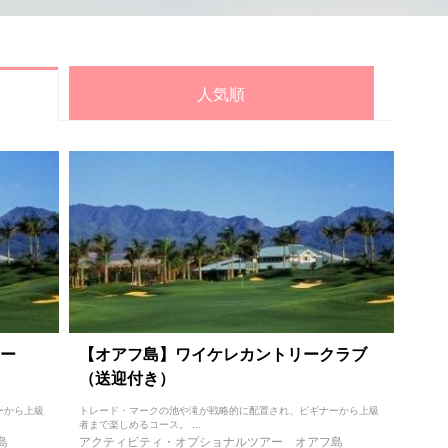
人気順
ー
【オアフ島】ワイケレカントリークラブ
（送迎付き）
ーから上級
トレード・マークの池や滝が戦略的に配置され、ビギナーから上級
者まで楽しめるコース。 ...
島
アクティビティ・オプショナルツアー
オアフ島