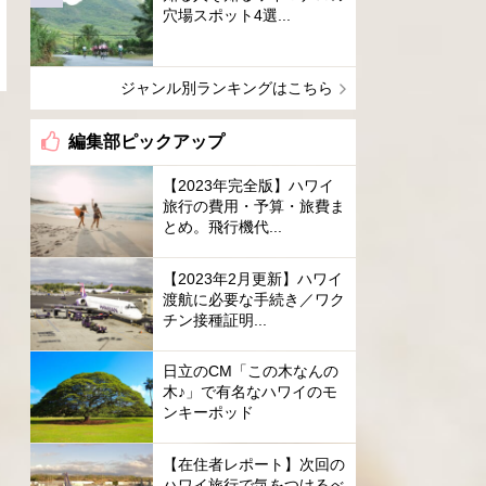
穴場スポット4選...
ジャンル別ランキングはこちら
編集部ピックアップ
【2023年完全版】ハワイ
旅行の費用・予算・旅費ま
とめ。飛行機代...
【2023年2月更新】ハワイ
渡航に必要な手続き／ワク
チン接種証明...
日立のCM「この木なんの
木♪」で有名なハワイのモ
ンキーポッド
【在住者レポート】次回の
ハワイ旅行で気をつけるべ