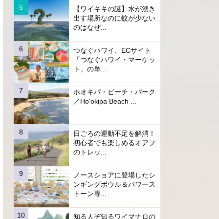
【ワイキキの謎】水が湧き
出す場所なのに蚊が少ない
のはなぜ...
つなぐハワイ、ECサイト
「つなぐハワイ・マーケッ
ト」の単...
ホオキパ・ビーチ・パーク
／Ho'okipa Beach ...
日ごろの運動不足を解消！
初心者でも楽しめるオアフ
のトレッ...
ノースショアに登場したシ
ンギングボウル＆パワース
トーン専...
知る人ぞ知るワイマナロの