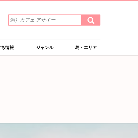
検
検
索
索
ワ
す
る
ー
ド
立ち情報
ジャンル
島・エリア
を
入
力
(例）
カ
フ
ェ
ア
サ
イ
ー