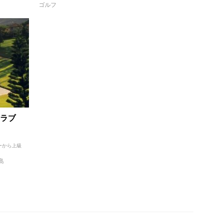
ゴルフ
ラブ
ーから上級
島