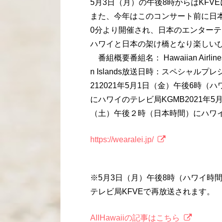
5月3日（月）の午後8時からはKFV
また、今年はこのコンサート前に日本
0分より開催され、日本のエンター
ハワイと日本の架け橋となり楽しい
番組概要番組名： Hawaiian Airlines May 
n Islands放送日時：スペシャルプレシ
212021年5月1日（金）午後6時（
にハワイのテレビ局KGMB2021年5
（土）午後２時（日本時間）にハワイ
https://wearalei.jp/
※5月3日（月）午後8時（ハワイ時
テレビ局KFVEで再放送されます。
AllHawaiiの記事はこちら