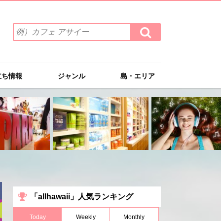
検
検
索
索
ワ
す
る
ー
ド
立ち情報
ジャンル
島・エリア
を
入
力
(例）
カ
フ
ェ
ア
サ
イ
ー
「allhawaii」人気ランキング
Today
Weekly
Monthly