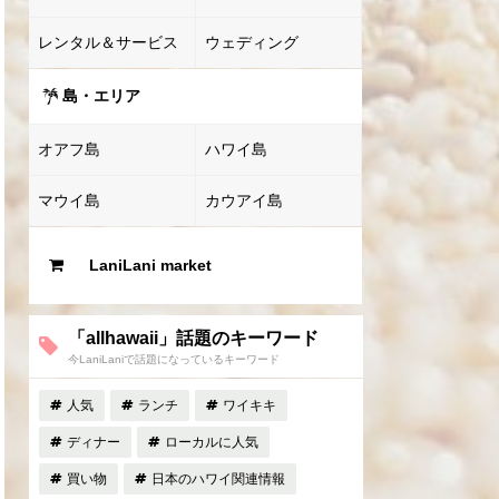
レンタル＆サービス
ウェディング
島・エリア
オアフ島
ハワイ島
マウイ島
カウアイ島
LaniLani market
「allhawaii」話題のキーワード
今LaniLaniで話題になっているキーワード
人気
ランチ
ワイキキ
ディナー
ローカルに人気
買い物
日本のハワイ関連情報