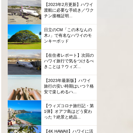
【2023年2月更新】ハワイ
渡航に必要な手続き／ワク
チン接種証明...
日立のCM「この木なんの
木♪」で有名なハワイのモ
ンキーポッド
【在住者レポート】次回の
ハワイ旅行で気をつけるべ
きことは？ウィズ...
【2023年最新版】ハワイ
旅行の安い時期はいつ？格
安で楽しめるハ...
【ウィズコロナ旅行記・第
1弾】オアフ島はどう変わ
った？絶景と絶品...
【4K HAWAII】ハワイに活