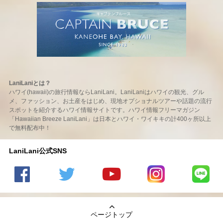
LaniLaniとは？
ハワイ(hawaii)の旅行情報ならLaniLani。LaniLaniはハワイの観光、グル
メ、ファッション、お土産をはじめ、現地オプショナルツアーや話題の流行
スポットを紹介するハワイ情報サイトです。ハワイ情報フリーマガジン
「Hawaiian Breeze LaniLani」は日本とハワイ・ワイキキの計400ヶ所以上
で無料配布中！
LaniLani公式SNS
LaniLani
LaniLani
LaniLani
LaniLani
LaniLani
の
のtwitter
の
の
のLINEを
Facebook
を見る
Youtube
Instagram
見る
ページトップ
を見る
チャンネ
を見る