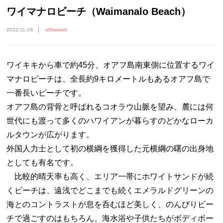
ワイマナロビーチ（Waimanalo Beach）
2022.11.19
allhawaii
ワイキキから車で約45分、オアフ島南東側に位置するワイ
マナロビーチは、全長約9キロメートルもあるオアフ島で
一番長いビーチです。
オアフ島の背骨と呼ばれるコオラウ山脈を望み、麓には何
世代にも渡って多くのハワイアンが暮らすのどかなローカ
ルタウンが広がります。
外国人力士として初の横綱を獲得した元横綱の曙の出身地
としても有名です。
比較的晴天率も高く、エリア一帯にホワイトサンドが続
くビーチは、遠浅でどこまでも続くエメラルドグリーンの
海とのコントラストが息を呑むほど美しく、のんびりビー
チで過ごすのはもちろん、海水浴や子供たちがボディボー