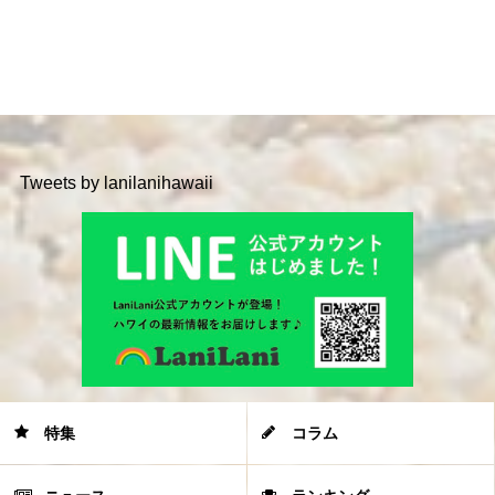
Tweets by lanilanihawaii
特集
コラム