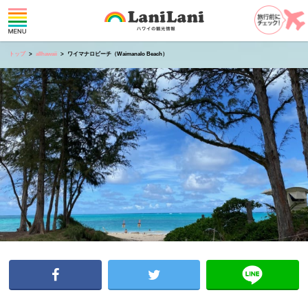
トップ
allhawaii
ワイマナロビーチ（Waimanalo Beach）