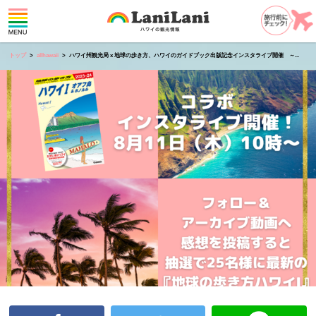
トップ
allhawaii
ハワイ州観光局 x 地球の歩き方、ハワイのガイドブック出版記念インスタライブ開催 ～...