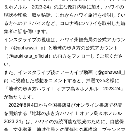
＆ホノルル 2023-24』の主な改訂内容に加え、ハワイの
現状や印象、取材秘話、これからハワイ旅行を検討してい
る方へのアドバイスなど、コロナ禍にハワイを取材した編
集者に話を伺います。
インスタライブの視聴は、ハワイ州観光局の公式アカウン
ト（@gohawaii_jp）と地球の歩き方の公式アカウント
（@arukikata_official）の両方をフォローしてご覧くださ
い。
また、インスタライブ後にアーカイブ動画（@gohawaii_j
p）に視聴した感想をコメントすると、抽選で25名様に
『地球の歩き方ハワイⅠ オアフ島＆ホノルル 2023-24』
が当たります。
2022年8月4日から全国書店及びオンライン書店で発売
を開始する『地球の歩き方ハワイⅠ オアフ島＆ホノルル
2023-24』は、ハワイの持続可能な観光のために、自然保
全、文化継承、地域住民との関係性の再構築、ブランドマ