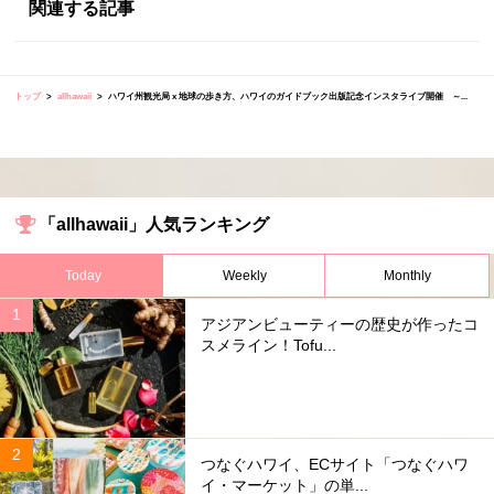
関連する記事
トップ
allhawaii
ハワイ州観光局 x 地球の歩き方、ハワイのガイドブック出版記念インスタライブ開催 ～...
「allhawaii」人気ランキング
Today
Weekly
Monthly
アジアンビューティーの歴史が作ったコ
スメライン！Tofu...
つなぐハワイ、ECサイト「つなぐハワ
イ・マーケット」の単...