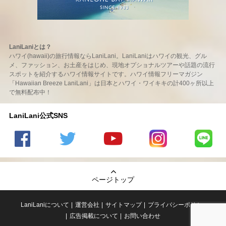
LaniLaniとは？
ハワイ(hawaii)の旅行情報ならLaniLani。LaniLaniはハワイの観光、グル
メ、ファッション、お土産をはじめ、現地オプショナルツアーや話題の流行
スポットを紹介するハワイ情報サイトです。ハワイ情報フリーマガジン
「Hawaiian Breeze LaniLani」は日本とハワイ・ワイキキの計400ヶ所以上
で無料配布中！
LaniLani公式SNS
LaniLani
LaniLani
LaniLani
LaniLani
LaniLani
の
のtwitter
の
の
のLINEを
Facebook
を見る
Youtube
Instagram
見る
ページトップ
を見る
チャンネ
を見る
ルを見る
LaniLaniについて
運営会社
サイトマップ
プライバシーポリシー
広告掲載について
お問い合わせ