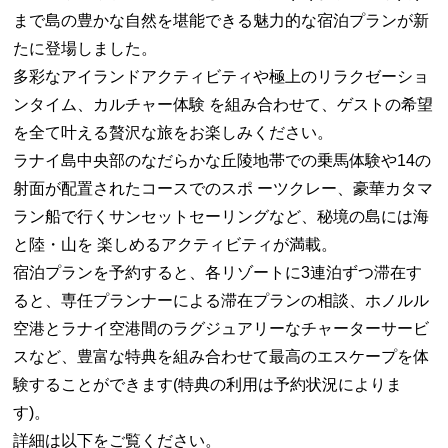
まで島の豊かな自然を堪能できる魅力的な宿泊プランが新
たに登場しました。
多彩なアイランドアクティビティや極上のリラクゼーショ
ンタイム、カルチャー体験 を組み合わせて、ゲストの希望
を全て叶える贅沢な旅をお楽しみください。
ラナイ島中央部のなだらかな丘陵地帯での乗馬体験や14の
射面が配置されたコースでのスポ ーツクレー、豪華カタマ
ラン船で行くサンセットセーリングなど、秘境の島には海
と陸・山を 楽しめるアクティビティが満載。
宿泊プランを予約すると、各リゾートに3連泊ずつ滞在す
ると、専任プランナーによる滞在プランの相談、ホノルル
空港とラナイ空港間のラグジュアリーなチャーターサービ
スなど、豊富な特典を組み合わせて最高のエスケープを体
験することができます(特典の利用は予約状況によりま
す)。
詳細は以下をご覧ください。