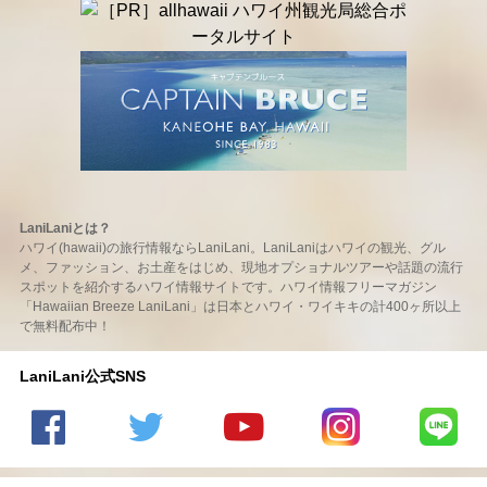
LaniLaniとは？
ハワイ(hawaii)の旅行情報ならLaniLani。LaniLaniはハワイの観光、グル
メ、ファッション、お土産をはじめ、現地オプショナルツアーや話題の流行
スポットを紹介するハワイ情報サイトです。ハワイ情報フリーマガジン
「Hawaiian Breeze LaniLani」は日本とハワイ・ワイキキの計400ヶ所以上
で無料配布中！
LaniLani公式SNS
LaniLani
LaniLani
LaniLani
LaniLani
LaniLani
の
のtwitter
の
の
のLINEを