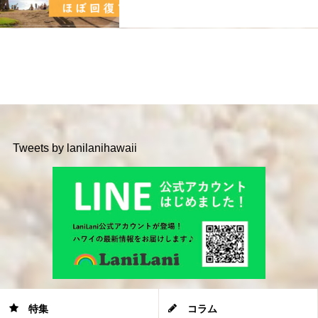
Tweets by lanilanihawaii
特集
コラム