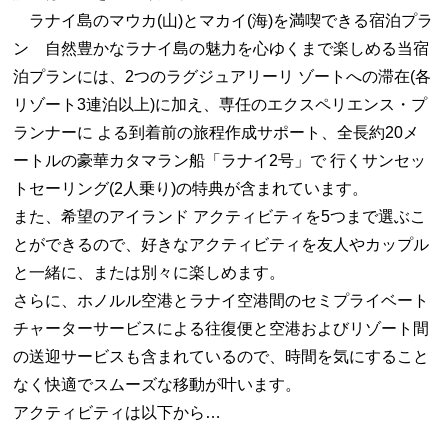
ラナイ島のマウカ(山)とマカイ(海)を満喫できる宿泊プラ
ン 自然豊かなラナイ島の魅力を心ゆくまで楽しめる当宿
泊プランには、2つのラグジュアリーリ ゾートへの滞在(各
リゾート3連泊以上)に加え、専任のエクスペリエンス・プ
ランナーに よる到着前の旅程作成サポート、全長約20メ
ートルの豪華カタマラン船「ラナイ2号」で 行くサンセッ
トセーリング(2人乗り)の特典が含まれています。
また、希望のアイランド アクティビティを5つまで選ぶこ
とができるので、好きなアクティビティを友人やカップル
と一緒に、または別々に楽しめます。
さらに、ホノルル空港とラナイ空港間のセミプライベート
チャーターサービスによる往復便と空港およびリゾート間
の送迎サービスも含まれているので、時間を気にすること
なく快適でスムーズな移動が叶います。
アクティビティは以下から…