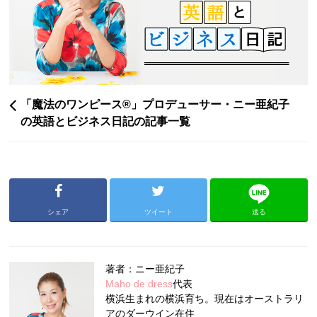
「魔法のワンピース®︎」プロデューサー・ニー亜紀子
の英語とビジネス日記の記事一覧
シェア
ツイート
送る
著者：ニー亜紀子
Maho de dress
代表
横浜生まれの横浜育ち。現在はオーストラリ
アのダーウイン在住