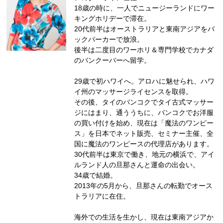
18歳の時に、一人でニュージーランドにワー
キングホリデーで滞在。
20代前半はオーストラリアと東南アジアをバ
ックパーカーで放浪。
後半は二度目のワーホリ＆専門学校でカナダ
のバンクーバーへ留学。
29歳で初ハワイへ。アロハに魅せられ、ハワ
イ州のマッサージライセンスを取得。
その後、タイのバンコクでタイ古式マッサー
ジにはまり、通ううちに、バンコクでお洋服
の買い付けを始め、現在は「魔法のワンピー
ス」を日本でネット販売、セミナー主催、全
国に魔法のワンピースの代理店があります。
30代前半は東京で働き、地元の横浜で、アイ
ルランド人の旦那さんと運命の出会い。
34歳で結婚。
2013年の5月から、旦那さんの転勤でオース
トラリアに在住。
海外での生活を生かし、現在は東南アジアか