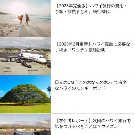
【2023年完全版】ハワイ旅行の費用・
予算・旅費まとめ。飛行機代...
【2023年2月更新】ハワイ渡航に必要な
手続き／ワクチン接種証明...
日立のCM「この木なんの木♪」で有名
なハワイのモンキーポッド
【在住者レポート】次回のハワイ旅行で
気をつけるべきことは？ウィズ...