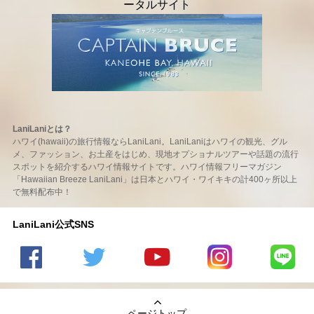
LaniLaniとは？
ハワイ(hawaii)の旅行情報ならLaniLani。LaniLaniはハワイの観光、グル
メ、ファッション、お土産をはじめ、現地オプショナルツアーや話題の流行
スポットを紹介するハワイ情報サイトです。ハワイ情報フリーマガジン
「Hawaiian Breeze LaniLani」は日本とハワイ・ワイキキの計400ヶ所以上
で無料配布中！
LaniLani公式SNS
LaniLani
LaniLani
LaniLani
LaniLani
LaniLani
の
のtwitter
の
の
のLINEを
Facebook
を見る
Youtube
Instagram
見る
ページトップ