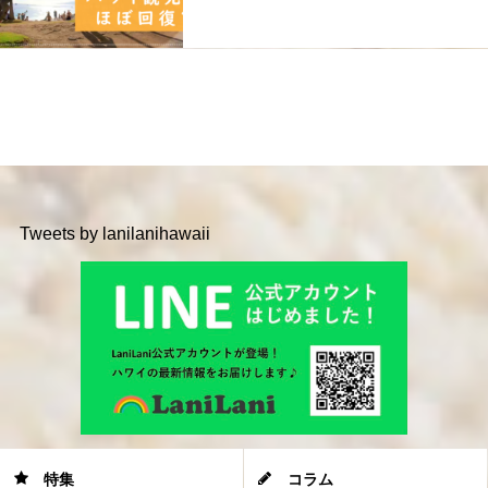
Tweets by lanilanihawaii
特集
コラム