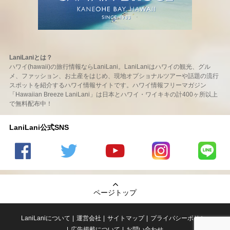
LaniLaniとは？
ハワイ(hawaii)の旅行情報ならLaniLani。LaniLaniはハワイの観光、グル
メ、ファッション、お土産をはじめ、現地オプショナルツアーや話題の流行
スポットを紹介するハワイ情報サイトです。ハワイ情報フリーマガジン
「Hawaiian Breeze LaniLani」は日本とハワイ・ワイキキの計400ヶ所以上
で無料配布中！
LaniLani公式SNS
LaniLani
LaniLani
LaniLani
LaniLani
LaniLani
の
のtwitter
の
の
のLINEを
Facebook
を見る
Youtube
Instagram
見る
ページトップ
を見る
チャンネ
を見る
ルを見る
LaniLaniについて
運営会社
サイトマップ
プライバシーポリシー
広告掲載について
お問い合わせ