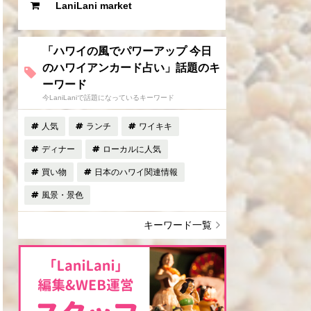
LaniLani market
「ハワイの風でパワーアップ 今日
のハワイアンカード占い」話題のキ
ーワード
今LaniLaniで話題になっているキーワード
人気
ランチ
ワイキキ
ディナー
ローカルに人気
買い物
日本のハワイ関連情報
風景・景色
キーワード一覧