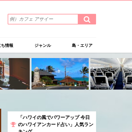
検
検
索
索
ワ
す
る
ー
ド
立ち情報
ジャンル
島・エリア
を
入
力
(例）
カ
フ
ェ
ア
サ
イ
ー
「ハワイの風でパワーアップ 今日
のハワイアンカード占い」人気ラン
キング