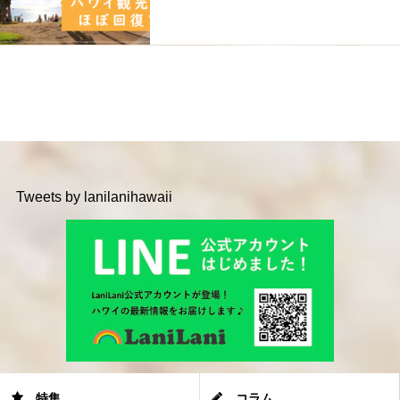
Tweets by lanilanihawaii
特集
コラム