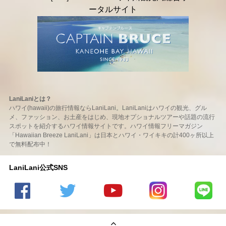
LaniLaniとは？
ハワイ(hawaii)の旅行情報ならLaniLani。LaniLaniはハワイの観光、グル
メ、ファッション、お土産をはじめ、現地オプショナルツアーや話題の流行
スポットを紹介するハワイ情報サイトです。ハワイ情報フリーマガジン
「Hawaiian Breeze LaniLani」は日本とハワイ・ワイキキの計400ヶ所以上
で無料配布中！
LaniLani公式SNS
LaniLani
LaniLani
LaniLani
LaniLani
LaniLani
の
のtwitter
の
の
のLINEを