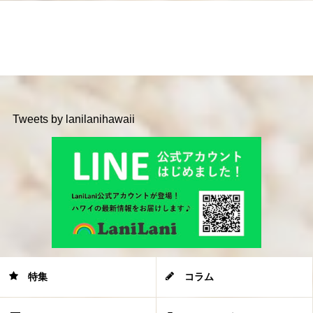
Tweets by lanilanihawaii
特集
コラム