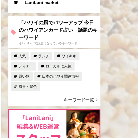
LaniLani market
「ハワイの風でパワーアップ 今日
のハワイアンカード占い」話題のキ
ーワード
今LaniLaniで話題になっているキーワード
人気
ランチ
ワイキキ
ディナー
ローカルに人気
買い物
日本のハワイ関連情報
風景・景色
キーワード一覧