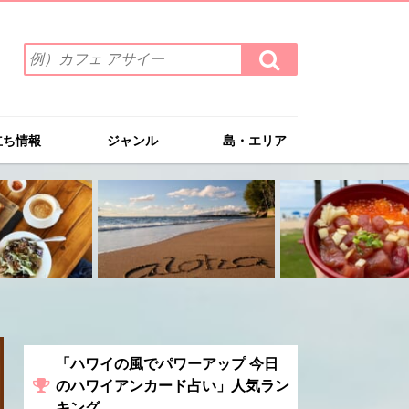
検
検
索
索
ワ
す
る
ー
ド
立ち情報
ジャンル
島・エリア
を
入
力
(例）
カ
フ
ェ
ア
サ
イ
ー
「ハワイの風でパワーアップ 今日
のハワイアンカード占い」人気ラン
キング