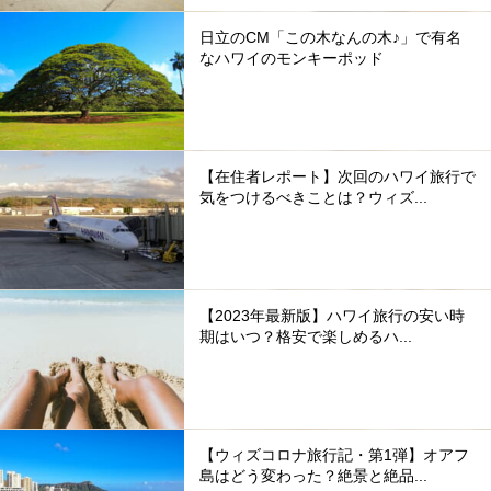
日立のCM「この木なんの木♪」で有名
なハワイのモンキーポッド
【在住者レポート】次回のハワイ旅行で
気をつけるべきことは？ウィズ...
【2023年最新版】ハワイ旅行の安い時
期はいつ？格安で楽しめるハ...
【ウィズコロナ旅行記・第1弾】オアフ
島はどう変わった？絶景と絶品...