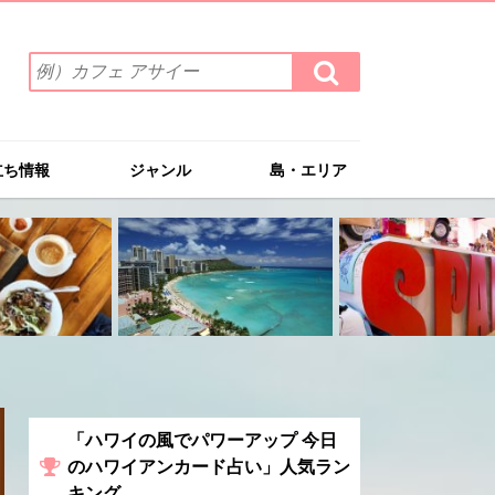
検
検
索
索
ワ
す
る
ー
ド
立ち情報
ジャンル
島・エリア
を
入
力
(例）
カ
フ
ェ
ア
サ
イ
ー
「ハワイの風でパワーアップ 今日
のハワイアンカード占い」人気ラン
キング