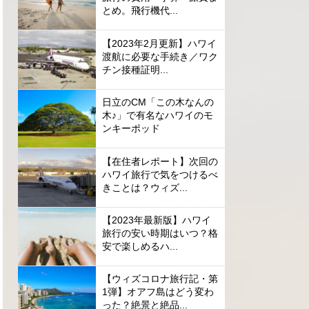
とめ。飛行機代...
【2023年2月更新】ハワイ
渡航に必要な手続き／ワク
チン接種証明...
日立のCM「この木なんの
木♪」で有名なハワイのモ
ンキーポッド
【在住者レポート】次回の
ハワイ旅行で気をつけるべ
きことは？ウィズ...
【2023年最新版】ハワイ
旅行の安い時期はいつ？格
安で楽しめるハ...
【ウィズコロナ旅行記・第
1弾】オアフ島はどう変わ
った？絶景と絶品...