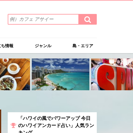
検
検
索
索
ワ
す
る
ー
ド
立ち情報
ジャンル
島・エリア
を
入
力
(例）
カ
フ
ェ
ア
サ
イ
ー
「ハワイの風でパワーアップ 今日
のハワイアンカード占い」人気ラン
キング