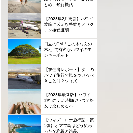
とめ。飛行機代...
【2023年2月更新】ハワイ
渡航に必要な手続き／ワク
チン接種証明...
日立のCM「この木なんの
木♪」で有名なハワイのモ
ンキーポッド
【在住者レポート】次回の
ハワイ旅行で気をつけるべ
きことは？ウィズ...
【2023年最新版】ハワイ
旅行の安い時期はいつ？格
安で楽しめるハ...
【ウィズコロナ旅行記・第
1弾】オアフ島はどう変わ
った？絶景と絶品...