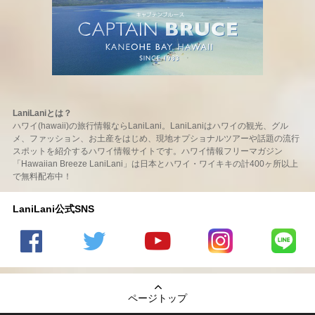
LaniLaniとは？
ハワイ(hawaii)の旅行情報ならLaniLani。LaniLaniはハワイの観光、グル
メ、ファッション、お土産をはじめ、現地オプショナルツアーや話題の流行
スポットを紹介するハワイ情報サイトです。ハワイ情報フリーマガジン
「Hawaiian Breeze LaniLani」は日本とハワイ・ワイキキの計400ヶ所以上
で無料配布中！
LaniLani公式SNS
LaniLani
LaniLani
LaniLani
LaniLani
LaniLani
の
のtwitter
の
の
のLINEを
Facebook
を見る
Youtube
Instagram
見る
ページトップ
を見る
チャンネ
を見る