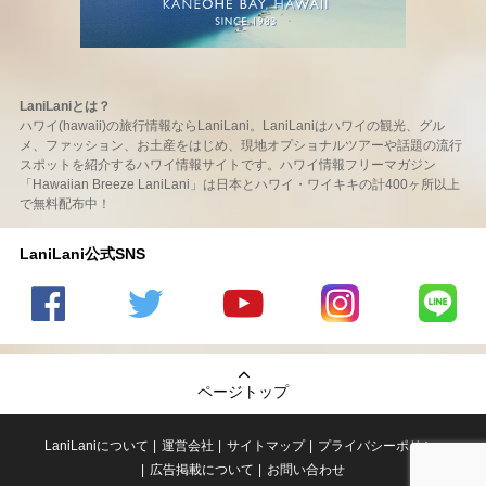
LaniLaniとは？
ハワイ(hawaii)の旅行情報ならLaniLani。LaniLaniはハワイの観光、グル
メ、ファッション、お土産をはじめ、現地オプショナルツアーや話題の流行
スポットを紹介するハワイ情報サイトです。ハワイ情報フリーマガジン
「Hawaiian Breeze LaniLani」は日本とハワイ・ワイキキの計400ヶ所以上
で無料配布中！
LaniLani公式SNS
LaniLani
LaniLani
LaniLani
LaniLani
LaniLani
の
のtwitter
の
の
のLINEを
Facebook
を見る
Youtube
Instagram
見る
ページトップ
を見る
チャンネ
を見る
ルを見る
LaniLaniについて
運営会社
サイトマップ
プライバシーポリシー
広告掲載について
お問い合わせ