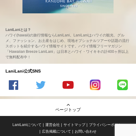
LaniLaniとは？
ハワイ(hawaii)の旅行情報ならLaniLani。LaniLaniはハワイの観光、グル
メ、ファッション、お土産をはじめ、現地オプショナルツアーや話題の流行
スポットを紹介するハワイ情報サイトです。ハワイ情報フリーマガジン
「Hawaiian Breeze LaniLani」は日本とハワイ・ワイキキの計400ヶ所以上
で無料配布中！
LaniLani公式SNS
LaniLani
LaniLani
LaniLani
LaniLani
LaniLani
の
のtwitter
の
の
のLINEを
Facebook
を見る
Youtube
Instagram
見る
ページトップ
を見る
チャンネ
を見る
ルを見る
LaniLaniについて
運営会社
サイトマップ
プライバシーポリシー
広告掲載について
お問い合わせ