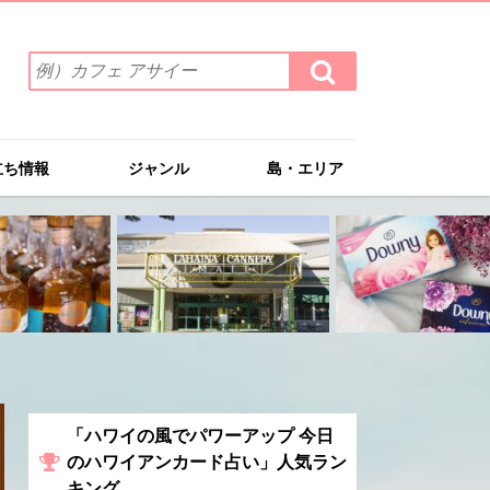
検
検
索
索
ワ
す
る
ー
ド
立ち情報
ジャンル
島・エリア
を
入
力
(例）
カ
フ
ェ
ア
サ
イ
ー
「ハワイの風でパワーアップ 今日
のハワイアンカード占い」人気ラン
キング