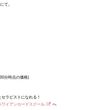
店にて。
2時00分時点の価格)
たセラピストになれる！
ハワイアンカードスクール
へ