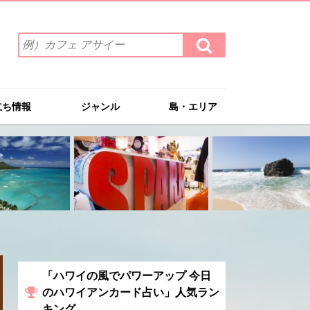
検
検
索
索
ワ
す
る
ー
ド
立ち情報
ジャンル
島・エリア
を
入
力
(例）
カ
フ
ェ
ア
サ
イ
ー
「ハワイの風でパワーアップ 今日
のハワイアンカード占い」人気ラン
キング