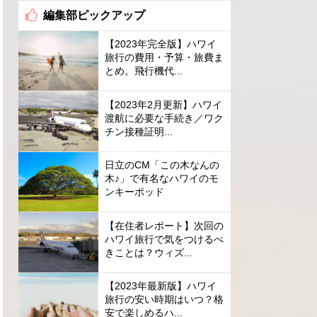
編集部ピックアップ
【2023年完全版】ハワイ
旅行の費用・予算・旅費ま
とめ。飛行機代...
【2023年2月更新】ハワイ
渡航に必要な手続き／ワク
チン接種証明...
日立のCM「この木なんの
木♪」で有名なハワイのモ
ンキーポッド
【在住者レポート】次回の
ハワイ旅行で気をつけるべ
きことは？ウィズ...
【2023年最新版】ハワイ
旅行の安い時期はいつ？格
安で楽しめるハ...