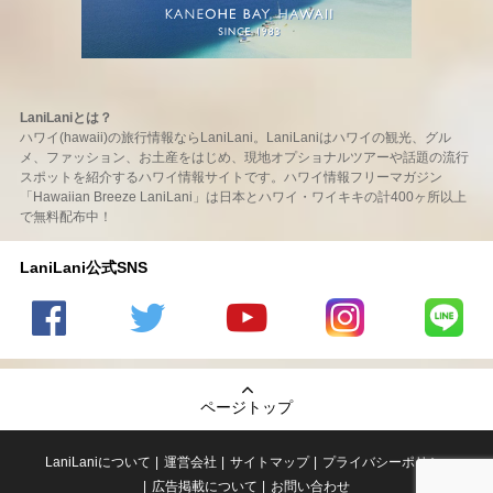
LaniLaniとは？
ハワイ(hawaii)の旅行情報ならLaniLani。LaniLaniはハワイの観光、グル
メ、ファッション、お土産をはじめ、現地オプショナルツアーや話題の流行
スポットを紹介するハワイ情報サイトです。ハワイ情報フリーマガジン
「Hawaiian Breeze LaniLani」は日本とハワイ・ワイキキの計400ヶ所以上
で無料配布中！
LaniLani公式SNS
LaniLani
LaniLani
LaniLani
LaniLani
LaniLani
の
のtwitter
の
の
のLINEを
Facebook
を見る
Youtube
Instagram
見る
ページトップ
を見る
チャンネ
を見る
ルを見る
LaniLaniについて
運営会社
サイトマップ
プライバシーポリシー
広告掲載について
お問い合わせ