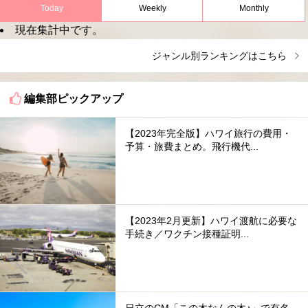
Today
Weekly
Monthly
現在集計中です。
ジャンル別ランキングはこちら
編集部ピックアップ
【2023年完全版】ハワイ旅行の費用・
予算・旅費まとめ。飛行機代...
【2023年2月更新】ハワイ渡航に必要な
手続き／ワクチン接種証明...
日立のCM「この木なんの木♪」で有名