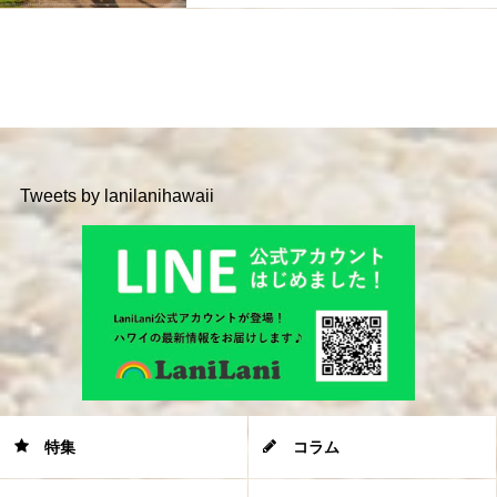
Tweets by lanilanihawaii
特集
コラム