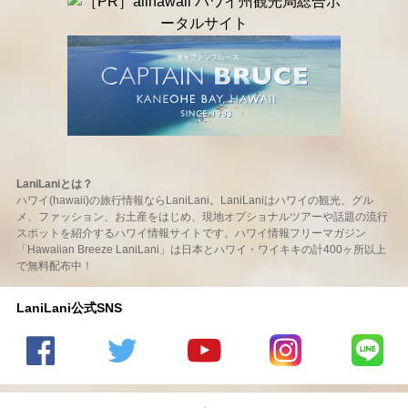
LaniLaniとは？
ハワイ(hawaii)の旅行情報ならLaniLani。LaniLaniはハワイの観光、グル
メ、ファッション、お土産をはじめ、現地オプショナルツアーや話題の流行
スポットを紹介するハワイ情報サイトです。ハワイ情報フリーマガジン
「Hawaiian Breeze LaniLani」は日本とハワイ・ワイキキの計400ヶ所以上
で無料配布中！
LaniLani公式SNS
LaniLani
LaniLani
LaniLani
LaniLani
LaniLani
の
のtwitter
の
の
のLINEを