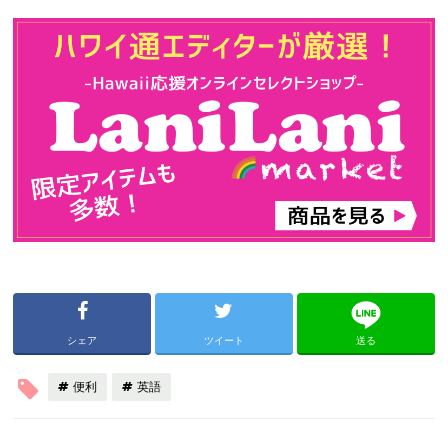
シェア
ツイート
送る
便利
英語