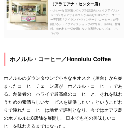
（アラモアナ・センター店）
ヘルシーな自家製シロップが話題のシェイブアイスシ
ョップ2号店アサイボウルが有名な100％コナ・コーヒ
ー専門店「アイランド･ヴィンテージ･コーヒー」が手
掛けるシェイブアイスショップの2号店。保存料、甘味
料、着色料を一切使用しない自家製シロップは、リリ
コイや...
ホノルル・コーヒー／Honolulu Coffee
ホノルルのダウンタウンで小さなキオスク（屋台）から始
まったコーヒーチェーン店が「ホノルル・コーヒー」であ
る。創業者の「ハワイで最高峰のコーヒーと、それを味わ
うための素晴らしいサービスを提供したい」というこだわ
りで淹れたコーヒーは地元で評判となり、今ではオアフ島
のホノルルに8店舗を展開し、日本でもその美味しいコー
ヒーを味わえるまでになった。