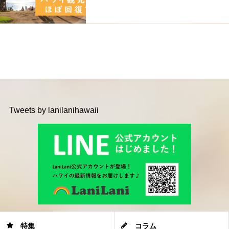
Tweets by lanilanihawaii
特集
コラム