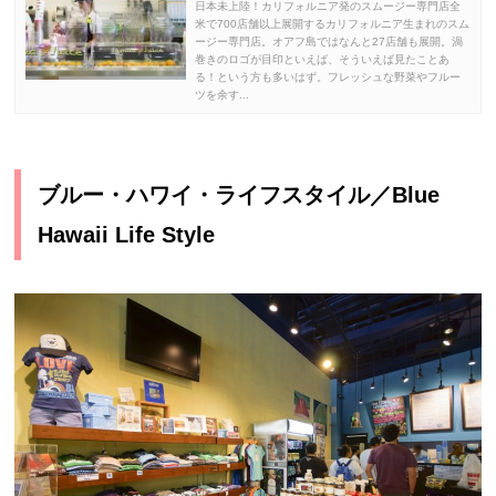
日本未上陸！カリフォルニア発のスムージー専門店全
米で700店舗以上展開するカリフォルニア生まれのスム
ージー専門店。オアフ島ではなんと27店舗も展開。渦
巻きのロゴが目印といえば、そういえば見たことあ
る！という方も多いはず。フレッシュな野菜やフルー
ツを余す...
ブルー・ハワイ・ライフスタイル／Blue
Hawaii Life Style