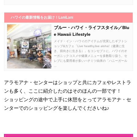
ハワイの最新情報をお届け！LaniLani
ブルー・ハワイ・ライフスタイル／Blu
e Hawaii Lifestyle
メイド・イン・ハワイのアイテムが充実したギフトシ
ョップ&カフェ「Live healthy,live aloha!（健康に生
き、前向きに生きる）」をコンセプトに、ハワイのオ
ーガニックコスメや健康メニューを多数取り扱う。セ
レブにも愛用者が多いハチミツ由来の「ハニーガール
...
アラモアナ・センターはショップと共にカフェやレストラ
ンも多く、ここに紹介したのはそのほんの一部です！
ショッピングの途中で上手に休憩をとってアラモアナ・セ
ンターでのショッピングを楽しんでくださいね♪