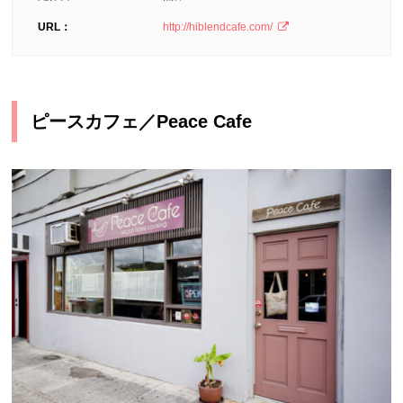
URL：
http://hiblendcafe.com/
ピースカフェ／Peace Cafe