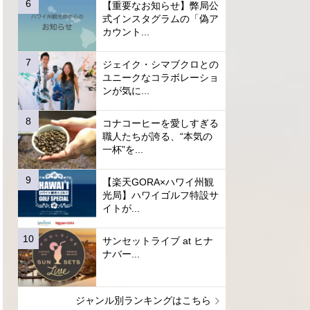
【重要なお知らせ】弊局公
式インスタグラムの「偽ア
カウント...
ジェイク・シマブクロとの
ユニークなコラボレーショ
ンが気に...
コナコーヒーを愛しすぎる
職人たちが誇る、“本気の
一杯”を...
【楽天GORA×ハワイ州観
光局】ハワイゴルフ特設サ
イトが...
サンセットライブ at ヒナ
ナバー...
ジャンル別ランキングはこちら