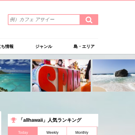
検
検
索
索
ワ
す
る
ー
ド
立ち情報
ジャンル
島・エリア
を
入
力
(例）
カ
フ
ェ
ア
サ
イ
ー
「allhawaii」人気ランキング
Today
Weekly
Monthly