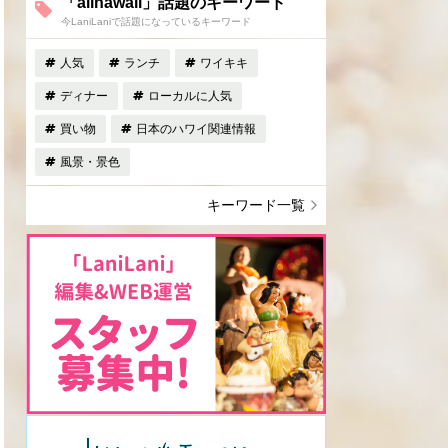
「allhawaii」話題のキーワード
今LaniLaniで話題になっているキーワード
人気
ランチ
ワイキキ
ディナー
ローカルに人気
買い物
日本のハワイ関連情報
風景・景色
キーワード一覧