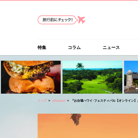
特集
コラム
ニュース
トップ
allhawaii
『お台場ハワイ･フェスティバル【オンライン】