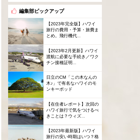
編集部ピックアップ
【2023年完全版】ハワイ
旅行の費用・予算・旅費ま
とめ。飛行機代...
【2023年2月更新】ハワイ
渡航に必要な手続き／ワク
チン接種証明...
日立のCM「この木なんの
木♪」で有名なハワイのモ
ンキーポッド
【在住者レポート】次回の
ハワイ旅行で気をつけるべ
きことは？ウィズ...
【2023年最新版】ハワイ
旅行の安い時期はいつ？格