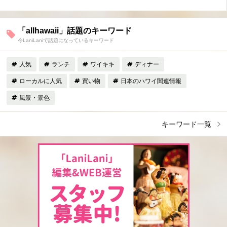
「allhawaii」話題のキーワード
今LaniLaniで話題になっているキーワード
人気
ランチ
ワイキキ
ディナー
ローカルに人気
買い物
日本のハワイ関連情報
風景・景色
キーワード一覧