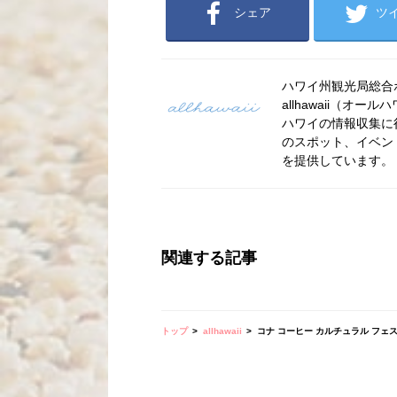
シェア
ツ
ハワイ州観光局総合ポー
allhawaii（
ハワイの情報収集に
のスポット、イベン
を提供しています。
関連する記事
トップ
allhawaii
コナ コーヒー カルチュラル フェ