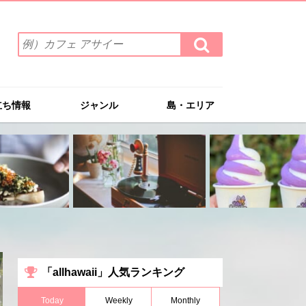
検
検
索
索
ワ
す
る
ー
ド
立ち情報
ジャンル
島・エリア
を
入
力
(例）
カ
フ
ェ
ア
サ
イ
ー
「allhawaii」人気ランキング
Today
Weekly
Monthly