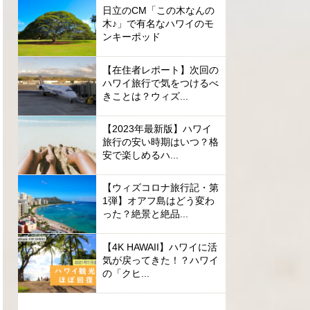
日立のCM「この木なんの
木♪」で有名なハワイのモ
ンキーポッド
【在住者レポート】次回の
ハワイ旅行で気をつけるべ
きことは？ウィズ...
【2023年最新版】ハワイ
旅行の安い時期はいつ？格
安で楽しめるハ...
【ウィズコロナ旅行記・第
1弾】オアフ島はどう変わ
った？絶景と絶品...
【4K HAWAII】ハワイに活
気が戻ってきた！？ハワイ
の「クヒ...