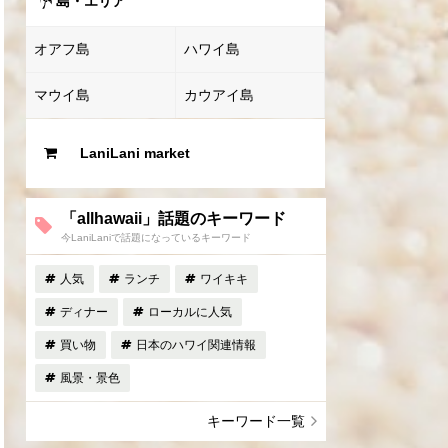
島・エリア
オアフ島
ハワイ島
マウイ島
カウアイ島
LaniLani market
「allhawaii」話題のキーワード
今LaniLaniで話題になっているキーワード
人気
ランチ
ワイキキ
ディナー
ローカルに人気
買い物
日本のハワイ関連情報
風景・景色
キーワード一覧