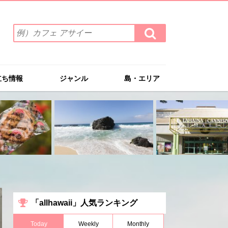
検
検
索
索
ワ
す
る
ー
ド
立ち情報
ジャンル
島・エリア
を
入
力
(例）
カ
フ
ェ
ア
サ
イ
ー
「allhawaii」人気ランキング
Today
Weekly
Monthly