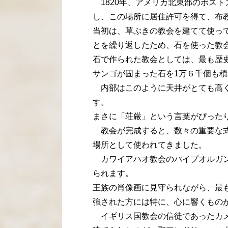
1820年、アメリカ北東部のボス
し、この場所に居住許可を得て、布
当初は、草ぶきの教会を建てて使っ
とを繰り返したため、石を使った教
石で作られた教会としては、最も歴
サンゴが固まった石を1万６千個も積
内部はこのように天井がとても高く
す。
まさに「荘厳」という言葉がぴった
教会が完成すると、数々の重要な式
場所として使われてきました。
カワイアハオ教会のパイプオルガン
られます。
王族の肖像画に見守られながら、最
強された方には特に、心に響くもの
イギリス国教会の信徒であったカメ