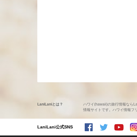
LaniLaniとは？
ハワイ(hawaii)の旅行情報
情報サイトです。ハワイ情報フリーマ
LaniLani公式SNS
LaniLaniのFacebookを見る
LaniLaniのtwitterを見る
LaniLaniのYoutubeチャンネルを見る
LaniLaniのInstagramを見る