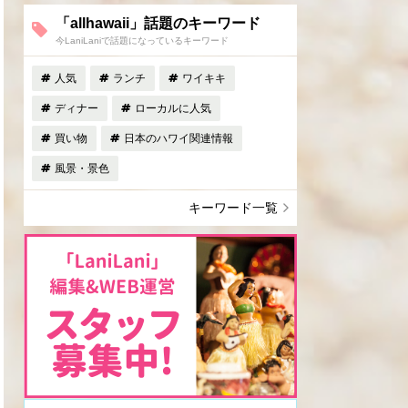
「allhawaii」話題のキーワード
今LaniLaniで話題になっているキーワード
人気
ランチ
ワイキキ
ディナー
ローカルに人気
買い物
日本のハワイ関連情報
風景・景色
キーワード一覧