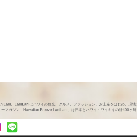
ならLaniLani。LaniLaniはハワイの観光、グルメ、ファッション、お土産をはじ
ガジン「Hawaiian Breeze LaniLani」は日本とハワイ・ワイキキの計400
LaniLaniのLINEを見る