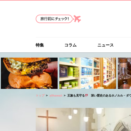
特集
コラム
ニュース
トップ
allhawaii
王族も見守る
深い歴史のあるホノルル・ダウ