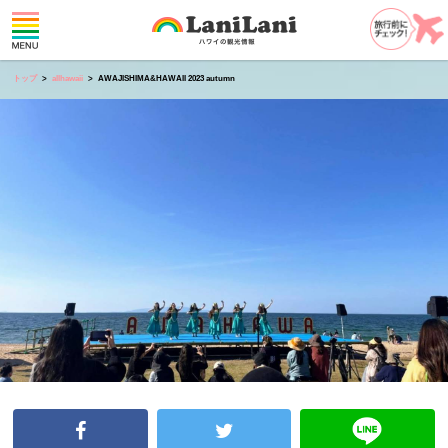
トップ
allhawaii
AWAJISHIMA&HAWAII 2023 autumn