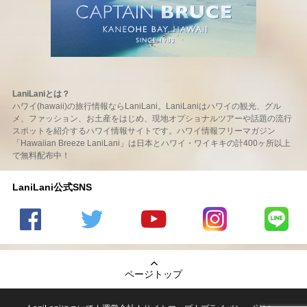
LaniLaniとは？
ハワイ(hawaii)の旅行情報ならLaniLani。LaniLaniはハワイの観光、グル
メ、ファッション、お土産をはじめ、現地オプショナルツアーや話題の流行
スポットを紹介するハワイ情報サイトです。ハワイ情報フリーマガジン
「Hawaiian Breeze LaniLani」は日本とハワイ・ワイキキの計400ヶ所以上
で無料配布中！
LaniLani公式SNS
LaniLani
LaniLani
LaniLani
LaniLani
LaniLani
の
のtwitter
の
の
のLINEを
Facebook
を見る
Youtube
Instagram
見る
ページトップ
を見る
チャンネ
を見る
ルを見る