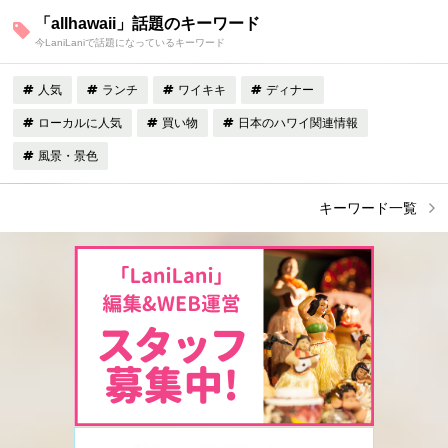
「allhawaii」話題のキーワード
今LaniLaniで話題になっているキーワード
人気
ランチ
ワイキキ
ディナー
ローカルに人気
買い物
日本のハワイ関連情報
風景・景色
キーワード一覧