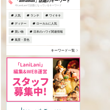
「allhawaii」話題のキーワード
今LaniLaniで話題になっているキーワード
人気
ランチ
ワイキキ
ディナー
ローカルに人気
買い物
日本のハワイ関連情報
風景・景色
キーワード一覧