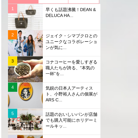
早くも話題沸騰！DEAN &
DELUCA HA...
ジェイク・シマブクロとの
ユニークなコラボレーショ
ンが気に...
コナコーヒーを愛しすぎる
職人たちが誇る、“本気の
一杯”を...
気鋭の日本人アーティス
ト、小野裕人さんの個展が
ARS C...
話題のおいしいパンが店舗
でも購入可能にホリデーミ
ールキッ...