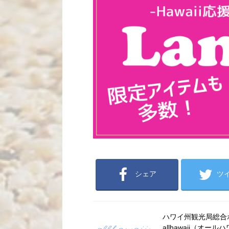
シェア
ツ
ハワイ州観光局総合ポー
allhawaii（