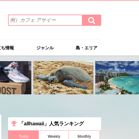
検
検
索
索
ワ
す
る
ー
ド
立ち情報
ジャンル
島・エリア
を
入
力
(例）
カ
フ
ェ
ア
サ
イ
ー
「allhawaii」人気ランキング
Today
Weekly
Monthly