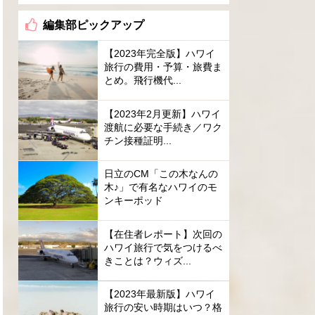
編集部ピックアップ
【2023年完全版】ハワイ
旅行の費用・予算・旅費ま
とめ。飛行機代...
【2023年2月更新】ハワイ
渡航に必要な手続き／ワク
チン接種証明...
日立のCM「この木なんの
木♪」で有名なハワイのモ
ンキーポッド
【在住者レポート】次回の
ハワイ旅行で気をつけるべ
きことは？ウィズ...
【2023年最新版】ハワイ
旅行の安い時期はいつ？格