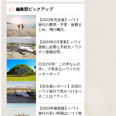
編集部ピックアップ
【2023年完全版】ハワイ
旅行の費用・予算・旅費ま
とめ。飛行機代...
【2023年2月更新】ハワイ
渡航に必要な手続き／ワク
チン接種証明...
日立のCM「この木なんの
木♪」で有名なハワイのモ
ンキーポッド
【在住者レポート】次回の
ハワイ旅行で気をつけるべ
きことは？ウィズ...
【2023年最新版】ハワイ
旅行の安い時期はいつ？格