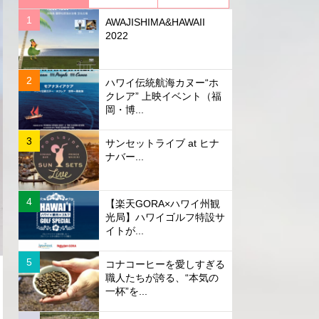
AWAJISHIMA&HAWAII
2022
ハワイ伝統航海カヌー“ホ
クレア” 上映イベント（福
岡・博...
サンセットライブ at ヒナ
ナバー...
【楽天GORA×ハワイ州観
光局】ハワイゴルフ特設サ
イトが...
コナコーヒーを愛しすぎる
職人たちが誇る、“本気の
一杯”を...