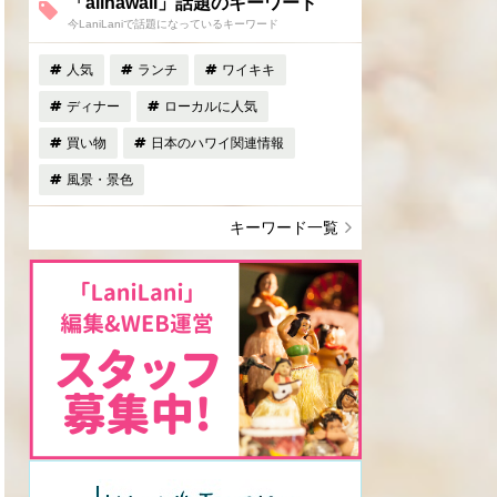
「allhawaii」話題のキーワード
今LaniLaniで話題になっているキーワード
人気
ランチ
ワイキキ
ディナー
ローカルに人気
買い物
日本のハワイ関連情報
風景・景色
キーワード一覧