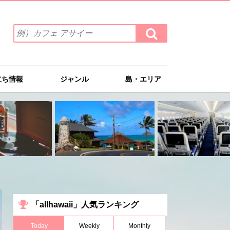
検
検
索
索
ワ
す
る
ー
ド
立ち情報
ジャンル
島・エリア
を
入
力
(例）
カ
フ
ェ
ア
サ
イ
ー
「allhawaii」人気ランキング
Today
Weekly
Monthly