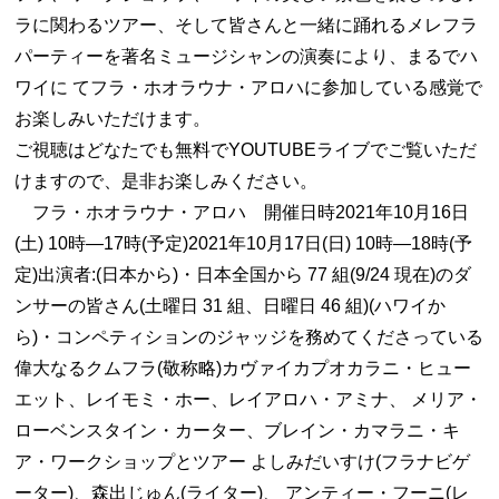
ラに関わるツアー、そして皆さんと一緒に踊れるメレフラ
パーティーを著名ミュージシャンの演奏により、まるでハ
ワイに てフラ・ホオラウナ・アロハに参加している感覚で
お楽しみいただけます。
ご視聴はどなたでも無料でYOUTUBEライブでご覧いただ
けますので、是非お楽しみください。
フラ・ホオラウナ・アロハ 開催日時2021年10月16日
(土) 10時―17時(予定)2021年10月17日(日) 10時―18時(予
定)出演者:(日本から)・日本全国から 77 組(9/24 現在)のダ
ンサーの皆さん(土曜日 31 組、日曜日 46 組)(ハワイか
ら)・コンペティションのジャッジを務めてくださっている
偉大なるクムフラ(敬称略)カヴァイカプオカラニ・ヒュー
エット、レイモミ・ホー、レイアロハ・アミナ、 メリア・
ローベンスタイン・カーター、ブレイン・カマラニ・キ
ア・ワークショップとツアー よしみだいすけ(フラナビゲ
ーター)、森出じゅん(ライター)、 アンティー・フーニ(レ