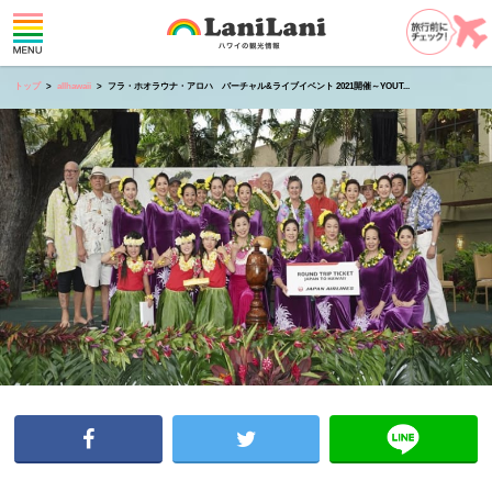
トップ
allhawaii
フラ・ホオラウナ・アロハ バーチャル&ライブイベント 2021開催～YOUT...