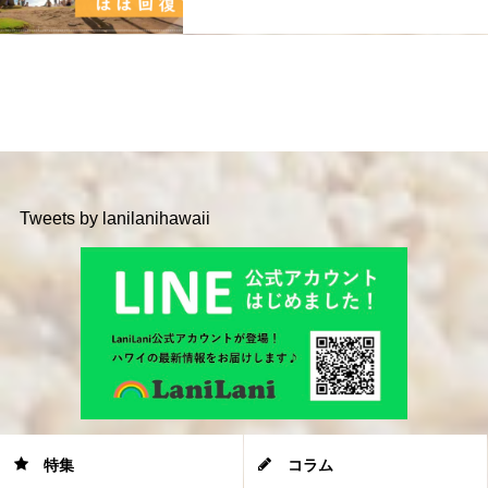
Tweets by lanilanihawaii
特集
コラム