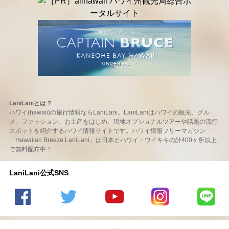
LaniLaniとは？
ハワイ(hawaii)の旅行情報ならLaniLani。LaniLaniはハワイの観光、グル
メ、ファッション、お土産をはじめ、現地オプショナルツアーや話題の流行
スポットを紹介するハワイ情報サイトです。ハワイ情報フリーマガジン
「Hawaiian Breeze LaniLani」は日本とハワイ・ワイキキの計400ヶ所以上
で無料配布中！
LaniLani公式SNS
LaniLani
LaniLani
LaniLani
LaniLani
LaniLani
の
のtwitter
の
の
のLINEを