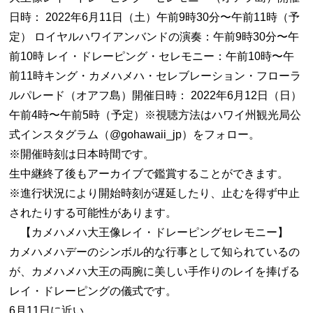
日時： 2022年6月11日（土）午前9時30分〜午前11時（予
定） ロイヤルハワイアンバンドの演奏：午前9時30分〜午
前10時 レイ・ドレーピング・セレモニー：午前10時〜午
前11時キング・カメハメハ・セレブレーション・フローラ
ルパレード（オアフ島）開催日時： 2022年6月12日（日）
午前4時〜午前5時（予定）※視聴方法はハワイ州観光局公
式インスタグラム（@gohawaii_jp）をフォロー。
※開催時刻は日本時間です。
生中継終了後もアーカイブで鑑賞することができます。
※進行状況により開始時刻が遅延したり、止むを得ず中止
されたりする可能性があります。
【カメハメハ大王像レイ・ドレーピングセレモニー】
カメハメハデーのシンボル的な行事として知られているの
が、カメハメハ大王の両腕に美しい手作りのレイを捧げる
レイ・ドレーピングの儀式です。
6月11日に近い…