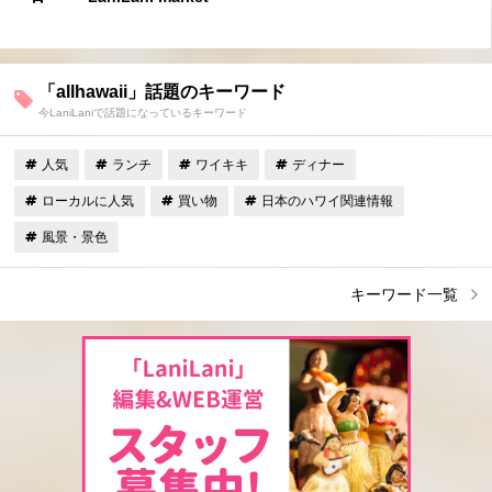
「allhawaii」話題のキーワード
今LaniLaniで話題になっているキーワード
人気
ランチ
ワイキキ
ディナー
ローカルに人気
買い物
日本のハワイ関連情報
風景・景色
キーワード一覧