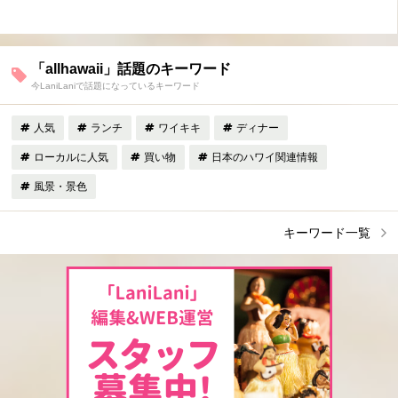
「allhawaii」話題のキーワード
今LaniLaniで話題になっているキーワード
人気
ランチ
ワイキキ
ディナー
ローカルに人気
買い物
日本のハワイ関連情報
風景・景色
キーワード一覧