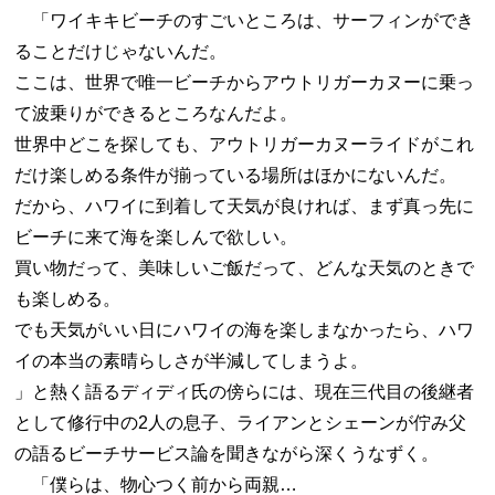
「ワイキキビーチのすごいところは、サーフィンができ
ることだけじゃないんだ。
ここは、世界で唯一ビーチからアウトリガーカヌーに乗っ
て波乗りができるところなんだよ。
世界中どこを探しても、アウトリガーカヌーライドがこれ
だけ楽しめる条件が揃っている場所はほかにないんだ。
だから、ハワイに到着して天気が良ければ、まず真っ先に
ビーチに来て海を楽しんで欲しい。
買い物だって、美味しいご飯だって、どんな天気のときで
も楽しめる。
でも天気がいい日にハワイの海を楽しまなかったら、ハワ
イの本当の素晴らしさが半減してしまうよ。
」と熱く語るディディ氏の傍らには、現在三代目の後継者
として修行中の2人の息子、ライアンとシェーンが佇み父
の語るビーチサービス論を聞きながら深くうなずく。
「僕らは、物心つく前から両親…