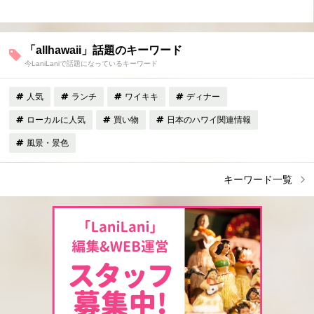
「allhawaii」話題のキーワード
今LaniLaniで話題になっているキーワード
人気
ランチ
ワイキキ
ディナー
ローカルに人気
買い物
日本のハワイ関連情報
風景・景色
キーワード一覧