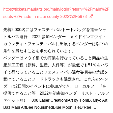
https://tickets.mauiarts.org/main/login?return=%2Fmain%2F
seats%2Fmade-in-maui-county-2022%2F5978
先着2,000名にはフェスティバルトートバッグを進呈シャ
トルバス運行 2022 参加ベンダー メイドインマウイ・
カウンティ・フェスティバルに出展するベンダーは以下の
条件を満たすことを求められています。
ベンダーはマウイ郡での商業を行なっていること商品の生
産加工工程（原料、生産、人件等）が最低でも51％をハワ
イで行なっていることフェスティバル選考委員会の承認を
受けていることフードトラックも選定され、これらのベン
ダーは2日間のイベントに参加ができ、ローカルフードを
提供できること等 2022年初参加ベンダーリスト（アルフ
ァベット順） 808 Laser CreationsArt by TioniB. Miyo Art
Baz Maui ArtBee NourishedBlue Moon IsleD’Rae …