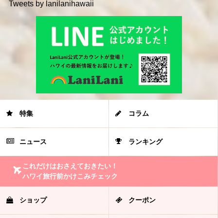
Tweets by lanilanihawaii
特集
コラム
ニュース
ランキング
これだけはおさえておきたい！
ハワイ旅行前かけこみチェック
ショップ
クーポン