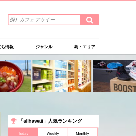
検
検
索
索
ワ
す
る
ー
ド
立ち情報
ジャンル
島・エリア
を
入
力
(例）
カ
フ
ェ
ア
サ
イ
ー
「allhawaii」人気ランキング
Today
Weekly
Monthly