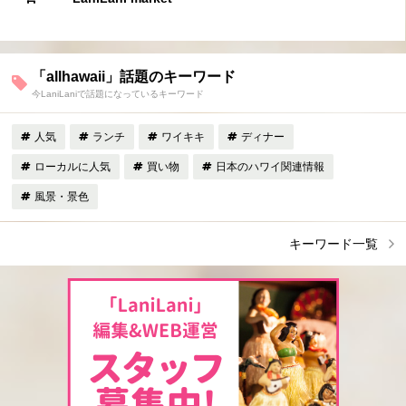
「allhawaii」話題のキーワード
今LaniLaniで話題になっているキーワード
人気
ランチ
ワイキキ
ディナー
ローカルに人気
買い物
日本のハワイ関連情報
風景・景色
キーワード一覧