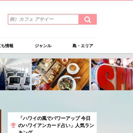
検
検
索
索
ワ
す
る
ー
ド
立ち情報
ジャンル
島・エリア
を
入
力
(例）
カ
フ
ェ
ア
サ
イ
ー
「ハワイの風でパワーアップ 今日
のハワイアンカード占い」人気ラン
キング